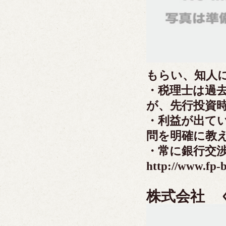
もらい、知人
・税理士は過
が、先行投資
・利益が出て
問を明確に教
・常に銀行交
http://www.fp-b
株式会社 